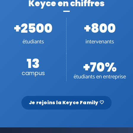
Keyce en chiffres
+
2500
+
800
étudiants
intervenants
13
+
70
%
campus
étudiants en entreprise
Je rejoins la Keyce Family 🤍