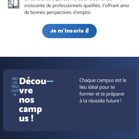
croissante de professionnels qualifiés, t’offrant ainsi
de bonnes perspectives d'emploi
Je m'inscris ✌️
Décou
NO
Chaque campus est le
US
lieu idéal pour te
vre
TRO
UVE
former et te préparer
R
nos
à ta réussite future !
camp
us !